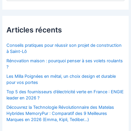
:
c
h
i
v
e
Articles récents
s
Conseils pratiques pour réussir son projet de construction
à Saint-Lô
Rénovation maison : pourquoi penser à ses volets roulants
?
Les Milla Poignées en métal, un choix design et durable
pour vos portes
Top 5 des fournisseurs d’électricité verte en France : ENGIE
leader en 2026 ?
Découvrez la Technologie Révolutionnaire des Matelas
Hybrides MemoryPur : Comparatif des 9 Meilleures
Marques en 2026 (Emma, Kipli, Tediber…)