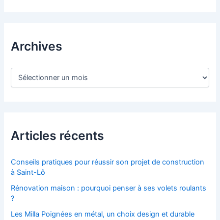
c
h
e
r
c
Archives
h
e
r
A
r
:
c
h
i
v
e
Articles récents
s
Conseils pratiques pour réussir son projet de construction
à Saint-Lô
Rénovation maison : pourquoi penser à ses volets roulants
?
Les Milla Poignées en métal, un choix design et durable