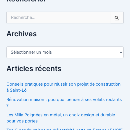
R
e
c
h
Archives
e
r
c
A
h
r
e
c
r
h
Articles récents
i
:
v
e
Conseils pratiques pour réussir son projet de construction
s
à Saint-Lô
Rénovation maison : pourquoi penser à ses volets roulants
?
Les Milla Poignées en métal, un choix design et durable
pour vos portes