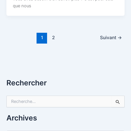
que nous
1
2
Suivant
→
Rechercher
R
e
c
h
Archives
e
r