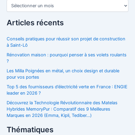
c
A
h
r
e
c
r
h
Articles récents
i
:
v
e
Conseils pratiques pour réussir son projet de construction
s
à Saint-Lô
Rénovation maison : pourquoi penser à ses volets roulants
?
Les Milla Poignées en métal, un choix design et durable
pour vos portes
Top 5 des fournisseurs d’électricité verte en France : ENGIE
leader en 2026 ?
Découvrez la Technologie Révolutionnaire des Matelas
Hybrides MemoryPur : Comparatif des 9 Meilleures
Marques en 2026 (Emma, Kipli, Tediber…)
Thématiques