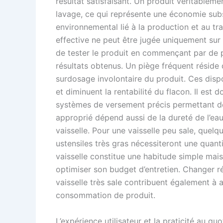
résultat satisfaisant. Un produit véritableme
lavage, ce qui représente une économie subst
environnemental lié à la production et au t
effective ne peut être jugée uniquement sur l
de tester le produit en commençant par de pe
résultats obtenus. Un piège fréquent réside 
surdosage involontaire du produit. Ces dispo
et diminuent la rentabilité du flacon. Il est 
systèmes de versement précis permettant de 
approprié dépend aussi de la dureté de l’eau
vaisselle. Pour une vaisselle peu sale, quel
ustensiles très gras nécessiteront une quant
vaisselle constitue une habitude simple mais
optimiser son budget d’entretien. Changer ré
vaisselle très sale contribuent également à 
consommation de produit.
L’expérience utilisateur et la praticité au quo