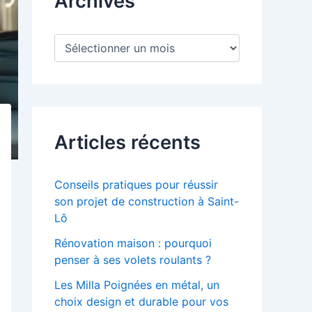
Archives
e
r
A
:
r
c
h
i
v
e
Articles récents
s
Conseils pratiques pour réussir
son projet de construction à Saint-
Lô
Rénovation maison : pourquoi
penser à ses volets roulants ?
Les Milla Poignées en métal, un
choix design et durable pour vos