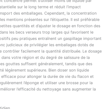
nt concentré permet d’utiliser moins de liquide par
antielle sur le long terme et réduit l’impact
ransport des emballages. Cependant, la concentration
es mentions présentes sur l’étiquette. Il est préférable
tites quantités et d’ajuster le dosage en fonction des
dans les becs verseurs trop larges qui favorisent le
sitifs peu pratiques entraînent un gaspillage important
donc judicieux de privilégier les emballages dotés de
contrôler facilement la quantité distribuée. Le dosage
 dans votre région et du degré de salissure de la
ques gouttes suffisent généralement, tandis que des
ité légèrement supérieure. Bien doser son liquide
 efficace pour allonger la durée de vie du flacon et
gulièrement l’éponge et utiliser une brosse pour la
améliorer l’efficacité du nettoyage sans augmenter la
tidien