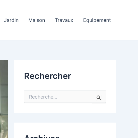
Jardin
Maison
Travaux
Equipement
Rechercher
R
e
c
h
e
r
c
h